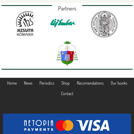
Partners
Home
News
Periodics
Shop
Recomendations
Our books
Contact