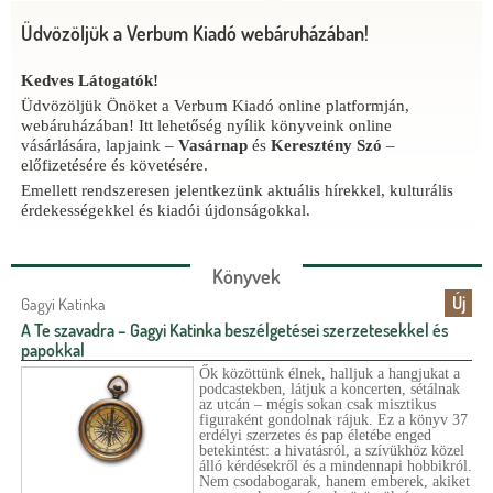
r
Üdvözöljük a Verbum Kiadó webáruházában!
Kövessen minket Facebookon!
Joyce Rupp-könyvcsomag karácsonyra
m
Kedves Látogatók!
Kedves Látogatók!
A Verbum Kiadó különleges
karácsonyi könyvcsomagja
segít
Kövessenek minket
lelassulni, elmélyülni és újra megtalálni a csendet a rohanó
Facebook-oldalunkon
is, ahol rendszeresen
Üdvözöljük Önöket a Verbum Kiadó online platformján,
beszámolunk újdonságainkról, megosztunk érdekességeket, napi
napokban.
webáruházában! Itt lehetőség nyílik könyveink online
tartalmakat, könyvajánlókat és egyéb, kiadónkkal kapcsolatos
vásárlására, lapjaink –
Rendelje meg
ITT
.
Vasárnap
és
Keresztény Szó
–
híreket. Maradjanak naprakészek, és legyenek részesei
előfizetésére és követésére.
közösségünknek!
Emellett rendszeresen jelentkezünk aktuális hírekkel, kulturális
érdekességekkel és kiadói újdonságokkal.
A csomagban található:
Könyvek
Új
Gagyi Katinka
A Te szavadra – Gagyi Katinka beszélgetései szerzetesekkel és
papokkal
Ők közöttünk élnek, halljuk a hangjukat a
podcastekben, látjuk a koncerten, sétálnak
az utcán – mégis sokan csak misztikus
figuraként gondolnak rájuk. Ez a könyv 37
erdélyi szerzetes és pap életébe enged
betekintést: a hivatásról, a szívükhöz közel
álló kérdésekről és a mindennapi hobbikról.
Nem csodabogarak, hanem emberek, akiket