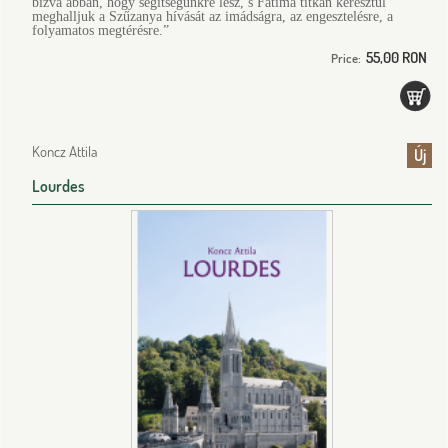
bízva abban, hogy segítségünkre lesz, s Fatima titkán keresztül
meghalljuk a Szűzanya hívását az imádságra, az engesztelésre, a
folyamatos megtérésre.”
55,00 RON
Price:
Koncz Attila
Új
Lourdes