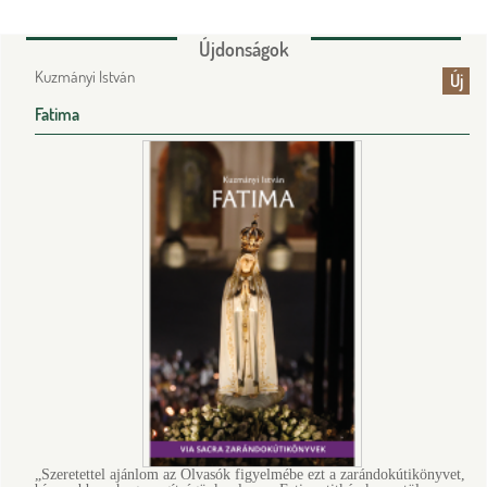
Újdonságok
Kuzmányi István
Új
Fatima
„Szeretettel ajánlom az Olvasók figyelmébe ezt a zarándok­útikönyvet,