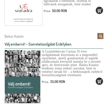
ugyanazok a remények, örömök és
kihívások mozgatnak, mint minket.
50,00 RON
Price:
Új
Balázs Katalin
Válj emberré! – Szeretetszolgálat Erdélyben
A Gyulafehérvári Caritas 35 éves
szolgálatának lenyomata ez a megrendítő
riportkötet, amely gondozottak és segítők
találkozásain keresztül mutatja be a szeretet
apró, de életformáló jeleit. Balázs Katalin
érzékeny írásai emberi sorsokat, hitet és
reményt tárnak fel – a hétköznapok cselekvő
kereszténységének történeteit.
35,00 RON
Price: