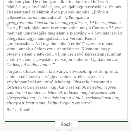
mindannyian. De mindig adatik erő a kudarcokból való
felálláshoz, a továbblépéshez, az újabb építkezésekhez. Szintén
Tiszteletreméltó Márton Áron püspök mondta: „Erőnk a
lelkesedés. És ez mindenható!”
(Elhangzott a
gyergyószentmiklósi katolikus nagygyűlésen, 1933. szeptember
2-án.)
Ennek híján nem is érhette volna meg a Caritas a 35 évet,
melynek ünnepségére megjelent e kiadvány – a Gyulafehérvári
Főegyházmegye támogatásával, a Verbum Kiadó
gondozásában. Aki e „mindenható erőből” szeretne mintát
venni, annak ajánlom ezt a riportkötetet. Kívánom, hogy
olvasva értsen a tettekből, váljon cselekvő kereszténnyé, amint
a könyv címe is javaslat erre: váljon emberré! Gyulafehérvári
Caritas,
ad multos annos
!”
Forgassák haszonnal a kiadványt, kövessék riportról riportra,
amint a találkozások végigvezetnek az életen, az első
szívdobbanástól az utolsó leheletig.
Olvassák haszonnal a
történeteket, helyezzék magukat a szereplők helyébe, vegyék
számba, mi mindenért lehetnek hálásak, majd nézzenek szét
környezetükben, és ha nehéz sorsot látnak, cselekedjenek úgy,
ahogy azt Isten tenné. Váljunk együtt emberré!
Balázs Katalin
Kosár