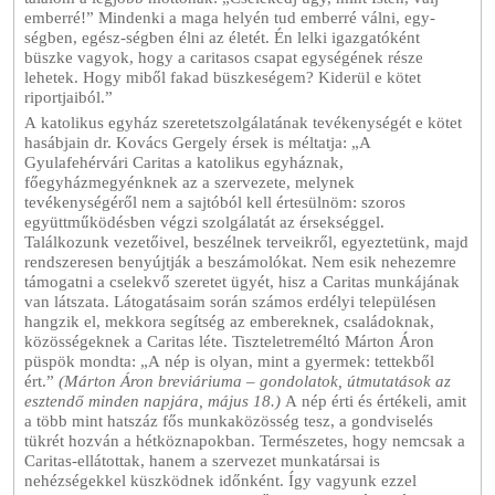
emberré!” Mindenki a maga helyén tud emberré válni, egy-
ségben, egész-ségben élni az életét. Én lelki igazgatóként
büszke vagyok, hogy a caritasos csapat egységének része
lehetek. Hogy miből fakad büszkeségem? Kiderül e kötet
riportjaiból.”
A katolikus egyház szeretetszolgálatának tevékenységét e kötet
hasábjain dr. Kovács Gergely érsek is méltatja: „A
Gyulafehérvári Caritas a katolikus egyháznak,
főegyházmegyénknek az a szervezete, melynek
tevékenységéről nem a sajtóból kell értesülnöm: szoros
együttműködésben végzi szolgálatát az érsekséggel.
Találkozunk vezetőivel, beszélnek terveikről, egyeztetünk, majd
rendszeresen benyújtják a beszámolókat. Nem esik nehezemre
támogatni a cselekvő szeretet ügyét, hisz a Caritas munkájának
van látszata. Látogatásaim során számos erdélyi településen
hangzik el, mekkora segítség az embereknek, családoknak,
közösségeknek a Caritas léte. Tiszteletreméltó Márton Áron
püspök mondta: „A nép is olyan, mint a gyermek: tettekből
ért.”
(Márton Áron breviáriuma – gondolatok, útmutatások az
esztendő minden napjára, május 18.)
A nép érti és értékeli, amit
a több mint hatszáz fős munkaközösség tesz, a gondviselés
tükrét hozván a hétköznapokban. Természetes, hogy nemcsak a
Caritas-ellátottak, hanem a szervezet munkatársai is
nehézségekkel küszködnek időnként. Így vagyunk ezzel