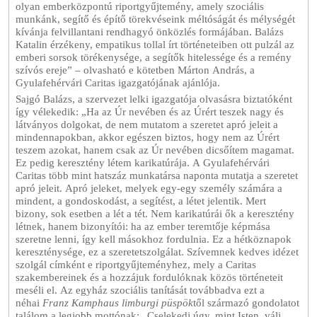
olyan emberközpontú riportgyűjtemény, amely szociális
munkánk, segítő és építő törekvéseink méltóságát és mélységét
kívánja felvillantani rendhagyó önközlés formájában. Balázs
Katalin érzékeny, empatikus tollal írt történeteiben ott pulzál az
emberi sorsok törékenysége, a segítők hitelessége és a remény
szívós ereje” – olvasható e kötetben Márton András, a
Gyulafehérvári Caritas igazgatójának ajánlója.
Sajgó Balázs, a szervezet lelki igazgatója olvasásra biztatóként
így vélekedik: „Ha az Úr nevében és az Úrért teszek nagy és
látványos dolgokat, de nem mutatom a szeretet apró jeleit a
mindennapokban, akkor egészen biztos, hogy nem az Úrért
teszem azokat, hanem csak az Úr nevében dicsőítem magamat.
Ez pedig keresztény létem karikatúrája. A Gyulafehérvári
Caritas több mint hatszáz munkatársa naponta mutatja a szeretet
apró jeleit. Apró jeleket, melyek egy-egy személy számára a
mindent, a gondoskodást, a segítést, a létet jelentik. Mert
bizony, sok esetben a lét a tét. Nem karikatúrái ők a keresztény
létnek, hanem bizonyítói: ha az ember teremtője képmása
szeretne lenni, így kell másokhoz fordulnia. Ez a hétköznapok
kereszténysége, ez a szeretetszolgálat. Szívemnek kedves idézet
szolgál címként e riportgyűjteményhez, mely a Caritas
szakembereinek és a hozzájuk fordulóknak közös történeteit
meséli el. Az egyház szociális tanítását továbbadva ezt a
néhai
Franz Kamphaus limburgi püspök
től származó gondolatot
találom a legjobb mottónak: „Cselekedj úgy, mint Isten, válj