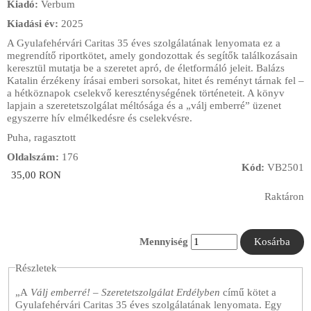
Kiadó:
Verbum
Kiadási év:
2025
A Gyulafehérvári Caritas 35 éves szolgálatának lenyomata ez a
megrendítő riportkötet, amely gondozottak és segítők találkozásain
keresztül mutatja be a szeretet apró, de életformáló jeleit. Balázs
Katalin érzékeny írásai emberi sorsokat, hitet és reményt tárnak fel –
a hétköznapok cselekvő kereszténységének történeteit. A könyv
lapjain a szeretetszolgálat méltósága és a „válj emberré” üzenet
egyszerre hív elmélkedésre és cselekvésre.
Puha, ragasztott
Oldalszám:
176
Kód:
VB2501
35,00 RON
Raktáron
Mennyiség
Részletek
„A
Válj emberré! – Szeretetszolgálat Erdélyben
című kötet a
Gyulafehérvári Caritas 35 éves szolgálatának lenyomata. Egy