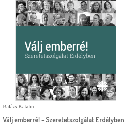
e
r
g
l
i
a
h
p
e
l
y
Balázs Katalin
Válj emberré! – Szeretetszolgálat Erdélyben