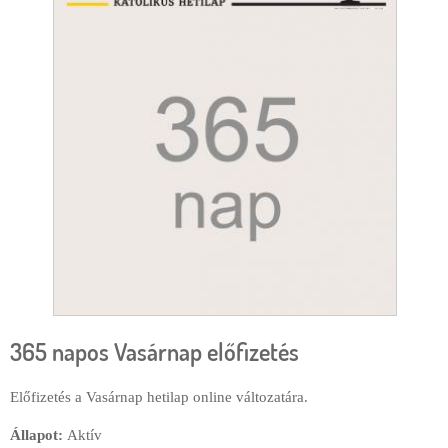
e
r
g
l
i
a
h
p
e
l
y
365 napos Vasárnap előfizetés
Előfizetés a Vasárnap hetilap online változatára.
Állapot:
Aktív