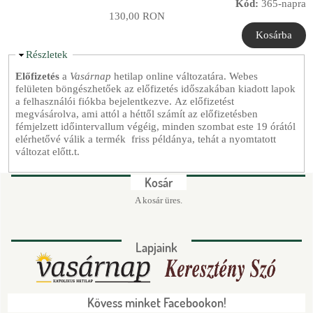
Kód:
365-napra
130,00 RON
E
Részletek
l
Előfizetés
a
Vasárnap
hetilap online változatára. Webes
r
felületen böngészhetőek az előfizetés időszakában kiadott lapok
e
a felhasználói fiókba bejelentkezve. Az előfizetést
j
megvásárolva, ami attól a héttől számít az előfizetésben
t
fémjelzett időintervallum végéig, minden szombat este 19 órától
é
elérhetővé válik a termék friss példánya, tehát a nyomtatott
s
változat előtt.t.
Kosár
A kosár üres.
Lapjaink
Kövess minket Facebookon!