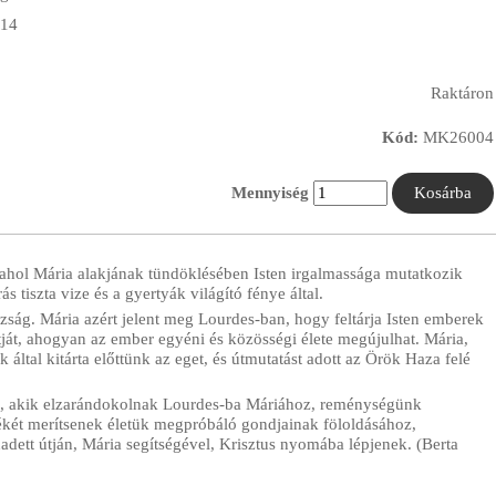
14
Raktáron
Kód:
MK26004
Mennyiség
, ahol Mária alakjának tündöklésében Isten irgalmassága mutatkozik
 tiszta vize és a gyertyák világító fénye által.
szság. Mária azért jelent meg Lourdes-ban, hogy feltárja Isten emberek
ját, ahogyan az ember egyéni és közösségi élete megújulhat. Mária,
 által kitárta előttünk az eget, és útmutatást adott az Örök Haza felé
ak, akik elzarándokolnak Lourdes-ba Máriához, reménységünk
 békét merítsenek életük megpróbáló gondjainak föloldásához,
adett útján, Mária segítségével, Krisztus nyomába lépjenek. (Berta