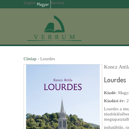
English
Română
Magyar
Címlap
›
Lourdes
Koncz Attil
J
Lourdes
e
Kiadó:
Magya
l
Kiadási év:
2
e
Lourdes a meg
tündöklésében
n
megtapasztalha
puhatáblás, ra