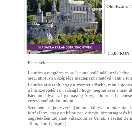
l
Oldalszám:
2
e
g
i
55,00 RON
h
Részletek
e
Lourdes a megtérés és az Istennel való találkozás helye
meg, ahol Isten szépsége megtapasztalhatóvá válik a forrás
l
Lourdes arra tanít, hogy a szeretet erősebb, mint a gono
iránti szeretetének valóságát, hogy megmutassa annak út
Isten mosolya, az Irgalmasság Anyja a lourdes-i jelenések
y
vezető zarándokutunkon.
Szeretettel és jó szívvel ajánlom e könyvet mindazokn
forrásához, hogy ott bátorítást, örömöt, biztonságot és
nagylelkűen tudjanak válaszolni az Úrnak, s ezáltal Bern
Tibor, tábori püspök)