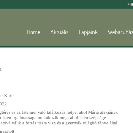
Jump to navigation
+4
Home
Aktuális
Lapjaink
Webáruhá
a
r Kurír
022
térés és az Istennel való találkozás helye, ahol Mária alakjának
 Isten irgalmassága mutatkozik meg, ahol Isten szépsége
tóvá válik a forrás tiszta vize és a gyertyák világító fénye által.
gasztott