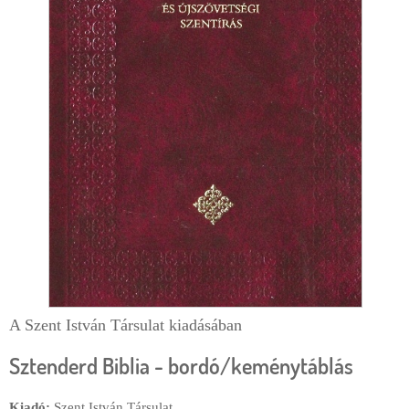
d
e
c
ă
u
t
a
r
e
A Szent István Társulat kiadásában
Sztenderd Biblia - bordó/keménytáblás
Kiadó:
Szent István Társulat