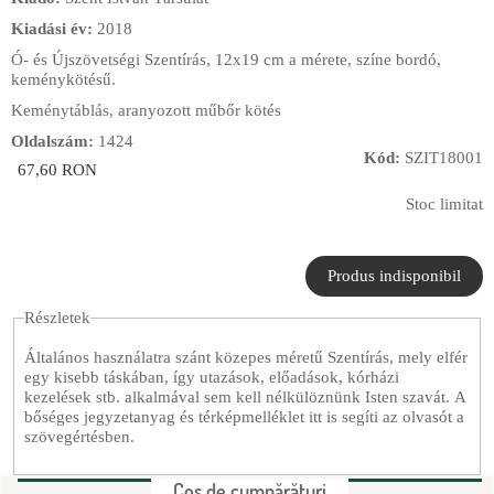
Kiadási év:
2018
Ó- és Újszövetségi Szentírás, 12x19 cm a mérete, színe bordó,
keménykötésű.
Keménytáblás, aranyozott műbőr kötés
Oldalszám:
1424
Kód:
SZIT18001
67,60 RON
Stoc limitat
Részletek
Általános használatra szánt közepes méretű Szentírás, mely elfér
egy kisebb táskában, így utazások, előadások, kórházi
kezelések stb. alkalmával sem kell nélkülöznünk Isten szavát. A
bőséges jegyzetanyag és térképmelléklet itt is segíti az olvasót a
szövegértésben.
Coş de cumpărături