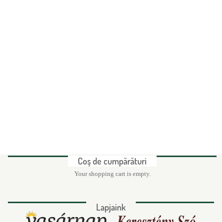
d
e
c
ă
u
t
a
r
e
Coş de cumpărături
Your shopping cart is empty.
Lapjaink