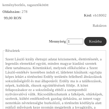
keményborítós, ragasztókötött
Oldalszám:
278
Kód:
vb18002
99,00 RON
Raktáron
Mennyiség
Részletek
Szent László király életrajzi adatai közismertek, élettörténetét, a
legendás elemekkel együtt, minden magyar kiadású szentek
élete tartalmazza. Kötetünkkel, melynek előkészítése a Szent
László-emlékév keretében indult el, látleletet kínálunk: egyfajta
képes leltárt a történelmi Erdély területén fellelhető ábrázolások
sokszínűségéről és mai állapotáról. Erdély ma is a találkozások,
népek, kultúrák, rítusok együttélésének földje. A kötet
fellapozásakor ez a sokszínűség ebből a szempontból
nyilvánvalóvá válik. Rácsodálkozhatunk a falképek, oltárképek,
szobrok, kültéri emlékművek gazdag tárházára, az ismert vagy
nemritkán névtelenségbe burkolózó, a történelm ködfátyla alatt
rejtőző művészek keze nyomán megjelenik a lovagkirály, a