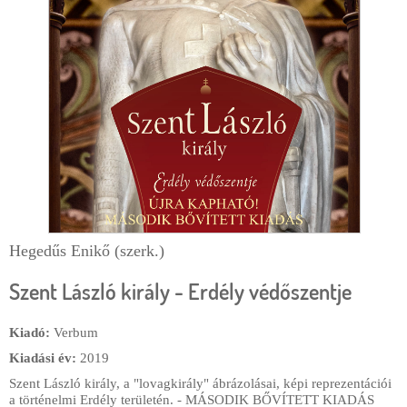
e
r
g
l
i
a
h
p
e
l
y
Hegedűs Enikő (szerk.)
Szent László király - Erdély védőszentje
Kiadó:
Verbum
Kiadási év:
2019
Szent László király, a "lovagkirály" ábrázolásai, képi reprezentációi
a történelmi Erdély területén. - MÁSODIK BŐVÍTETT KIADÁS