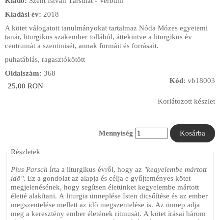
Kiadó:
Szent István Társulat - Verbum
Kiadási év:
2018
A kötet válogatott tanulmányokat tartalmaz Nóda Mózes egyetemi
tanár, liturgikus szakember tollából, áttekintve a liturgikus év
centrumát a szentmisét, annak formáit és forrásait.
puhatáblás, ragasztókötött
Oldalszám:
368
Kód:
vb18003
25,00 RON
Korlátozott készlet
Mennyiség
Részletek
Pius Parsch
írta a liturgikus évről, hogy az
"kegyelembe mártott
idő"
. Ez a gondolat az alapja és célja e gyűjteményes kötet
megjelenésének, hogy segítsen életünket kegyelembe mártott
életté alakítani. A liturgia ünneplése Isten dicsőítése és az ember
megszentelése mellett az idő megszentelése is. Az ünnep adja
meg a keresztény ember életének ritmusát. A kötet írásai három