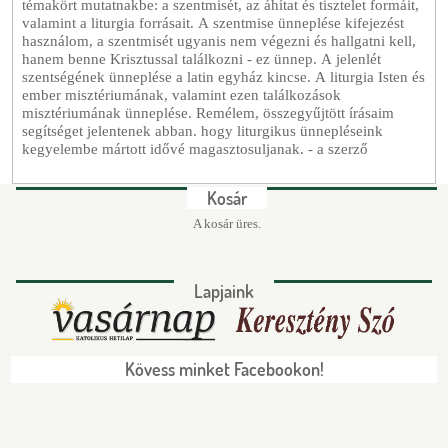
témakört mutatnakbe: a szentmisét, az áhítat és tisztelet formáit,
valamint a liturgia forrásait. A szentmise ünneplése kifejezést
használom, a szentmisét ugyanis nem végezni és hallgatni kell,
hanem benne Krisztussal találkozni - ez ünnep. A jelenlét
szentségének ünneplése a latin egyház kincse. A liturgia Isten és
ember misztériumának, valamint ezen találkozások
misztériumának ünneplése. Remélem, összegyűjtött írásaim
segítséget jelentenek abban. hogy liturgikus ünnepléseink
kegyelembe mártott idővé magasztosuljanak. - a szerző
Kosár
A kosár üres.
Lapjaink
Kövess minket Facebookon!