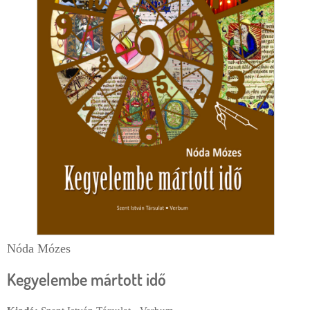
e
r
g
l
i
a
h
p
e
l
y
Nóda Mózes
Kegyelembe mártott idő