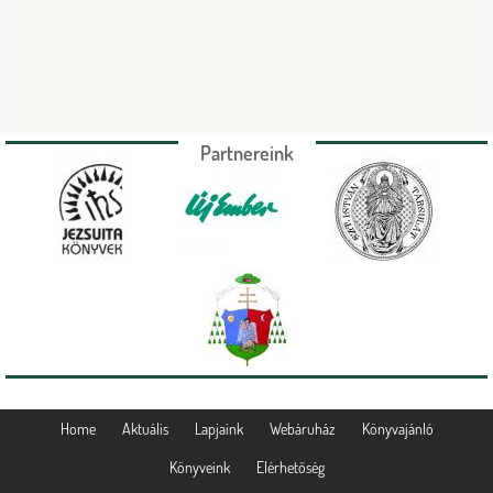
Partnereink
Home
Aktuális
Lapjaink
Webáruház
Könyvajánló
Könyveink
Elérhetőség