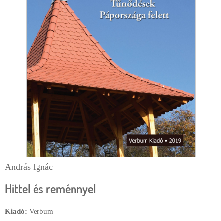
e
r
g
l
i
a
h
p
e
l
y
András Ignác
Hittel és reménnyel
Kiadó:
Verbum