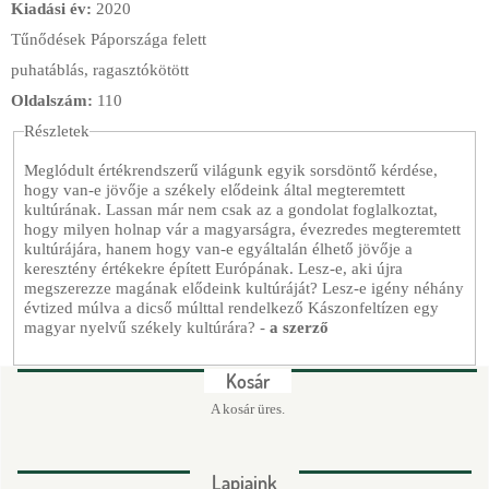
Kiadási év:
2020
Tűnődések Pápországa felett
puhatáblás, ragasztókötött
Oldalszám:
110
Részletek
Meglódult értékrendszerű világunk egyik sorsdöntő kérdése,
hogy van-e jövője a székely elődeink által megteremtett
kultúrának. Lassan már nem csak az a gondolat foglalkoztat,
hogy milyen holnap vár a magyarságra, évezredes megteremtett
kultúrájára, hanem hogy van-e egyáltalán élhető jövője a
keresztény értékekre épített Európának. Lesz-e, aki újra
megszerezze magának elődeink kultúráját? Lesz-e igény néhány
évtized múlva a dicső múlttal rendelkező Kászonfeltízen egy
magyar nyelvű székely kultúrára? -
a szerző
Kosár
A kosár üres.
Lapjaink