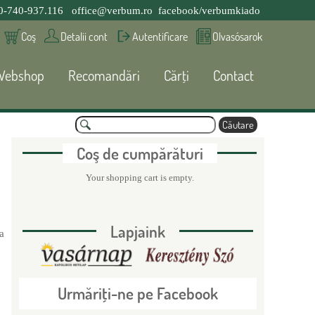
0-740-937.116
office@verbum.ro
facebook/verbumkiado
Coş
Detalii cont
Autentificare
Olvasósarok
Webshop
Recomandări
Cărţi
Contact
C
ă
F
u
Coş de cumpărături
t
a
o
Your shopping cart is empty.
r
e
r
Lapjaink
a
m
u
Urmăriţi-ne pe Facebook
l