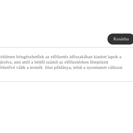
 felületen böngészhetőek az előfizetés időszakában kiadott lapok a
rolva, ami attól a héttől számít az előfizetésben fémjelzett
rhetővé válik a termék friss példánya, tehát a nyomtatott változat