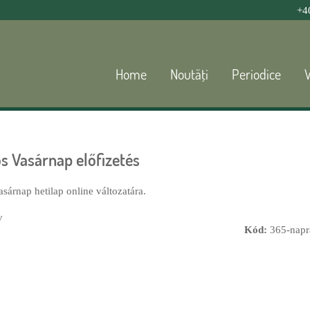
Jump to navigation
+4
Home
Noutăţi
Periodice
s Vasárnap előfizetés
asárnap hetilap online változatára.
v
Kód:
365-napr