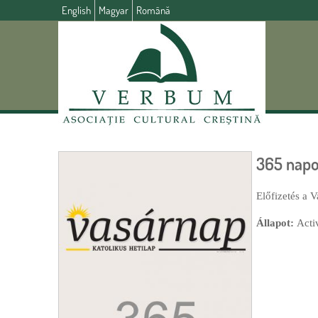
English
Magyar
Română
365 napo
Előfizetés a V
Állapot:
Acti