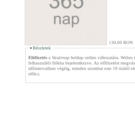
130,00 RON
A
Részletek
s
Előfizetés
a
Vasárnap
hetilap online változatára. Webes
c
felhasználói fiókba bejelentkezve. Az előfizetést megvásá
u
időintervallum végéig, minden szombat este 19 órától elé
n
előtt.t.
d
e
r
e