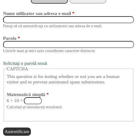
d
e
Nume utilizator sau adresa e-mail
*
c
Puteţi să vă autentificaţi cu utilizatorul sau adresa de e-mail.
ă
u
Parola
*
t
Literele mari şi mici sunt considerate caractere distincte.
a
r
Solicitaţi o parolă nouă
CAPTCHA
e
This question is for testing whether or not you are a human
visitor and to prevent automated spam submissions.
Matematică simplă
*
6 + 10 =
Calculați și introduceți rezultatul.