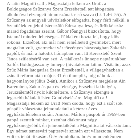
A latin Magnifi cat! , Magasztalja lelkem az Urat!, a
Boldogságos Szűzanya Szent Erzsébetnél tett látogatása
alkalmával elzengett himnuszának első szava (Lk 1,46–55). A
Szűzanya az angyali üdvözletkor elfogadta, hogy férfi nélkül, a
Szentlélek erejéből Istenszülő Édesanya lesz, és örökké szűz
marad fogadalma szerint. Gábor főangyal biztosította, hogy
Istennél minden lehetséges. Példaként hozta fel, hogy idős
rokona, Erzsébet, aki már nem remélhetett gyermeket, mert
magtalan volt, gyermeket vár törvényes házasságban Zakariás
paptól, és már a hatodik hónapban van. Itt Keresztelő Szent
János születéséről van szó. A találkozás ünnepe naptárunkban
Sarlós Boldogasszony ünnepe (hivatalosan latinul Visitatio, azaz
Szűz Mária látogatása Szent Erzsébetnél, a világegyházban a
zsinati reform után május 31-én ünneplik, míg nálunk a
hagyományos július 2-án). Amikor a Szűzanya megjelent Ain
Karemben, Zakariás pap és felesége, Erzsébet lakhelyén,
Jeruzsálemtől nyolc kilométerre, a Szűzanya elzengte a
legszebb háladalt Isten Gondviselésére. Magnifi cat!
Magasztalja lelkem az Urat! Nem csoda, hogy ezt a szót sok
püspök választotta jelmondatául a kétezer éves
egyháztörténelem során. Amikor Márton püspök úr 1969-ben
pappá szentelt minket, tizenhat diakónust négy
egyházmegyéből, én jelmondatként a Magnificatot választottam.
Egy német temesvári paptestvér szintén ezt választotta. Nem
volt ez tehát ritkaság. Úgy gondoltam, hogy mindenképpen