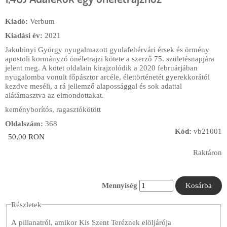
Kiadó:
Verbum
Kiadási év:
2021
Jakubinyi György nyugalmazott gyulafehérvári érsek és örmény
apostoli kormányzó önéletrajzi kötete a szerző 75. születésnapjára
jelent meg. A kötet oldalain kirajzolódik a 2020 februárjában
nyugalomba vonult főpásztor arcéle, élettörténetét gyerekkorától
kezdve meséli, a rá jellemző alapossággal és sok adattal
alátámasztva az elmondottakat.
keményborítós, ragasztókötött
Oldalszám:
368
Kód:
vb21001
50,00 RON
Raktáron
Mennyiség
Részletek
A pillanatról, amikor Kis Szent Teréznek elöljárója