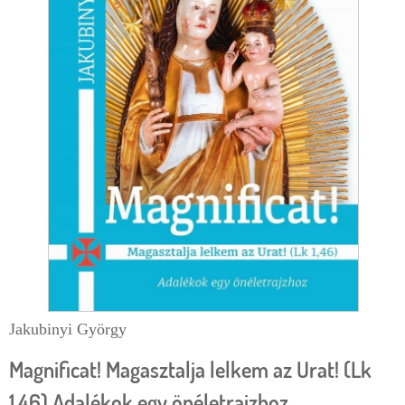
e
r
g
l
i
a
h
p
e
l
y
Jakubinyi György
Magnificat! Magasztalja lelkem az Urat! (Lk
1,46) Adalékok egy önéletrajzhoz