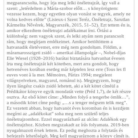
megparancsolta, hogy írja meg lelki önéletrajzát, így vall a
szent: „letérdeltem a Mária-szobor előtt… s könyörögtem:
vezesse kezem, hogy egyetlen olyan vonást se tegyek, amely ne
volna kedves előtte” (Lisieux-i Szent Teréz, Önéletrajz, Sarutlan
Kármelita Nővérek, Magyarszék, 2015, 51–52). Ezt tettem én is,
amikor elkezdtem önéletrajzi adalékaimat írni. Óriási a
különbség: nem vagyok szent, és lelki atyám nem parancsolt
rám, hogy megírjam emlékeimet. Amikor betöltöttem a
hatvanadik életévemet, erre még nem gondoltam. Földim, a
máramarosszigeti zsidó – amerikai állampolgár –, Nobel-díjas
Elie Wiesel (1928–2016) barátai biztatására hatvanhat évesen
írta meg önéletrajzát két kötetben, mert arra gondolt, hogy
hetvenéves korában esetleg már képtelen lesz erre (Tous les fl
euves vont à la mer. Mémoires, Párizs 1994; megjelent
világnyelveken, magyarul, románul is). Megjegyzem, hogy
ilyen lángész csakis zsidó lehetett, aki a két kötet címéül a
Prédikátor könyve egyik mondatát vette (Préd 1,7), de két részre
osztva. Az első kötet címe: „Minden folyó a tengerbe ömlik…”,
a második kötet címe pedig: „…s a tenger mégsem telik meg”.
Ez vezetett abban, hogy hatvanöt éves koromban én is kezdjem
megírni az „adalékokat” soha meg nem születő teljes
önéletrajzomhoz. Ezzel magyarázható az alcím: Adalékok egy
önéletrajzhoz. Közben megszakadt az írás folyamata. 2019-ben
nyugalmazott érsek lettem. Ez pedig meghozta a folytatás és
befejezés lehetőségét. Meg kell magyaráznom a könyv címét is.