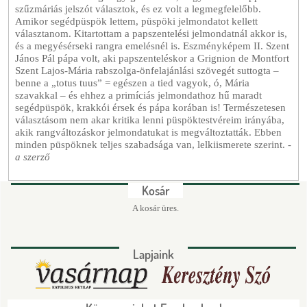
szűzmáriás jelszót választok, és ez volt a legmegfelelőbb.
Amikor segédpüspök lettem, püspöki jelmondatot kellett
választanom. Kitartottam a papszentelési jelmondatnál akkor is,
és a megyésérseki rangra emelésnél is. Eszményképem II. Szent
János Pál pápa volt, aki papszenteléskor a Grignion de Montfort
Szent Lajos-Mária rabszolga-önfelajánlási szövegét suttogta –
benne a „totus tuus” = egészen a tied vagyok, ó, Mária
szavakkal – és ehhez a primíciás jelmondathoz hű maradt
segédpüspök, krakkói érsek és pápa korában is! Természetesen
választásom nem akar kritika lenni püspöktestvéreim irányába,
akik rangváltozáskor jelmondatukat is megváltoztatták. Ebben
minden püspöknek teljes szabadsága van, lelkiismerete szerint. -
a szerző
Kosár
A kosár üres.
Lapjaink