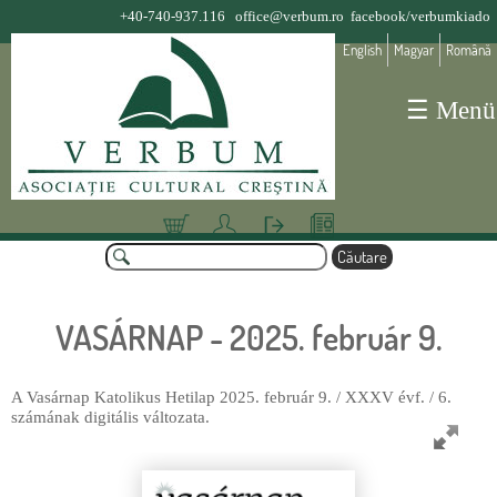
Jump to navigation
+40-740-937.116
office@verbum.ro
facebook/verbumkiado
English
Magyar
Română
☰ Menü
Coş
Deta
Aute
Olva
C
lii
ntifi
sósa
ă
F
cont
care
rok
u
o
t
VASÁRNAP - 2025. február 9.
a
r
r
m
e
u
A Vasárnap Katolikus Hetilap 2025. február 9. / XXXV évf. / 6.
számának digitális változata.
l
a
r