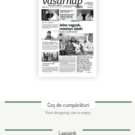
d
e
c
ă
u
t
a
r
e
Coş de cumpărături
Your shopping cart is empty.
Lapjaink